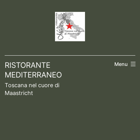
Ga
naar
de
inhoud
RISTORANTE
Menu
MEDITERRANEO
Toscana nel cuore di
Maastricht