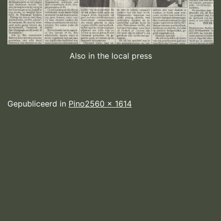
Also in the local press
Volledige
Gepubliceerd in
Pino
2560 × 1614
grootte