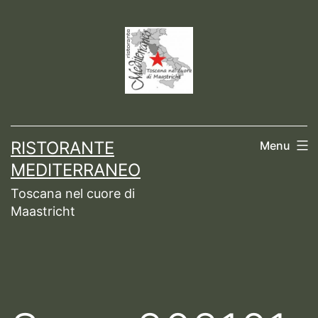
Ga
naar
de
inhoud
RISTORANTE
Menu
MEDITERRANEO
Toscana nel cuore di
Maastricht