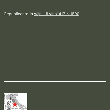
Volledige
Gepubliceerd in
wijn – il vino
1417 × 1890
grootte