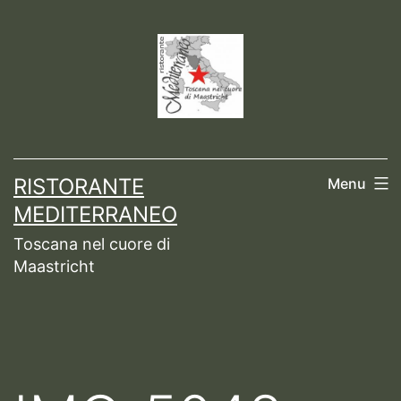
Ga
naar
de
inhoud
RISTORANTE
Menu
MEDITERRANEO
Toscana nel cuore di
Maastricht