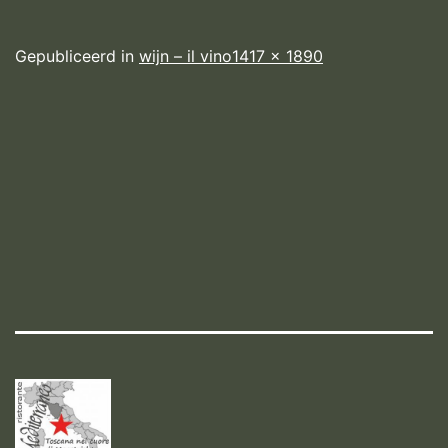
Volledige
Gepubliceerd in
wijn – il vino
1417 × 1890
grootte