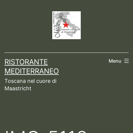
Ga
naar
de
inhoud
RISTORANTE
Menu
MEDITERRANEO
Toscana nel cuore di
Maastricht