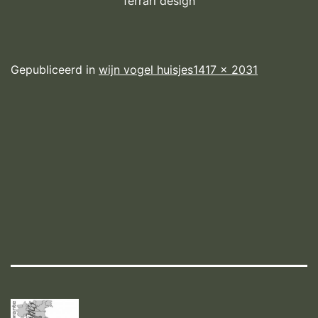
ferrari design
Volledige
Gepubliceerd in
wijn vogel huisjes
1417 × 2031
grootte