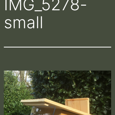
IMG_5278-
small