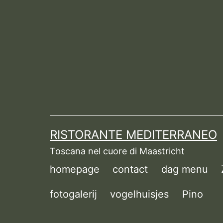
Ga
naar
de
inhoud
RISTORANTE MEDITERRANEO
Toscana nel cuore di Maastricht
homepage
contact
dag menu
fotogalerij
vogelhuisjes
Pino