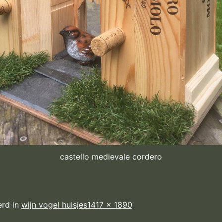
castello medievale cordero
Volledige
erd in
wijn vogel huisjes
1417 × 1890
grootte