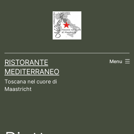
Ga
naar
de
inhoud
RISTORANTE
Menu
MEDITERRANEO
Toscana nel cuore di
Maastricht