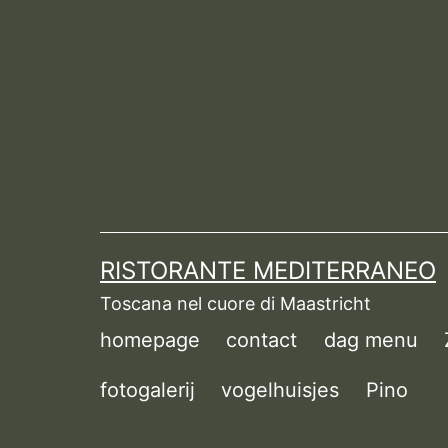
Ga
naar
de
inhoud
RISTORANTE MEDITERRANEO
Toscana nel cuore di Maastricht
homepage
contact
dag menu
fotogalerij
vogelhuisjes
Pino